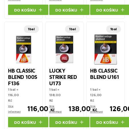
DO KOŠÍKU
DO KOŠÍKU
DO KOŠÍKU
1bal
1bal
1bal
HB CLASSIC
LUCKY
HB CLASSIC
BLEND 100S
STRIKE RED
BLEND U161
F136
U173
1 bal =
1 bal =
1 bal =
116,00
138,00
126,00
Kč
Kč
Kč
Více
116,00
Více
138,00
Více
126,0
Kč
Kč
informací
informací
informací
DO KOŠÍKU
DO KOŠÍKU
DO KOŠÍKU