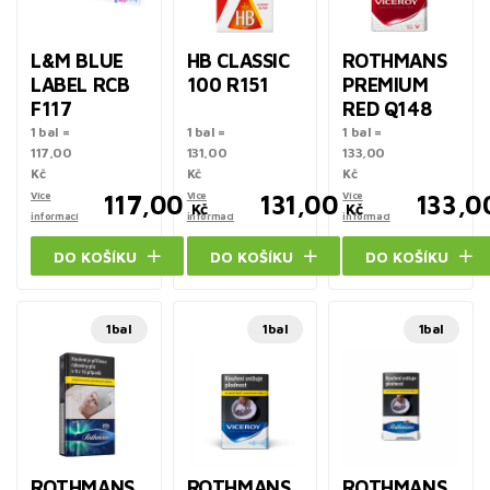
L&M BLUE
HB CLASSIC
ROTHMANS
LABEL RCB
100 R151
PREMIUM
F117
RED Q148
1 bal =
1 bal =
1 bal =
117,00
131,00
133,00
Kč
Kč
Kč
Více
117,00
Více
131,00
Více
133,0
Kč
Kč
informací
informací
informací
DO KOŠÍKU
DO KOŠÍKU
DO KOŠÍKU
1bal
1bal
1bal
ROTHMANS
ROTHMANS
ROTHMANS