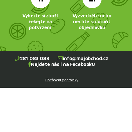
Vyberte si zboží
Vyzvedněte nebo
čekejte na
nechte si doručit
potvrzení
objednávku
281 083 083
info@mujobchod.cz
Najdete nás i na Facebooku
Obchodní podmínky