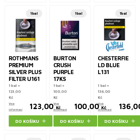
1bal
1bal
1bal
ROTHMANS
BURTON
CHESTERFIE
PREMIUM
CRUSH
LD BLUE
SILVER PLUS
PURPLE
L131
FILTER U161
17KS
1 bal =
1 bal =
1 bal =
123,00
100,00
136,00
Kč
Kč
Kč
Více
123,00
Více
100,00
Více
136,0
Kč
Kč
informací
informací
informací
DO KOŠÍKU
DO KOŠÍKU
DO KOŠÍKU