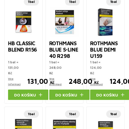
1bal
1bal
1bal
HB CLASSIC
ROTHMANS
ROTHMANS
BLEND R156
BLUE S-LINE
BLUE DEMI
40 R298
U159
1 bal =
1 bal =
1 bal =
131,00
248,00
124,00
Kč
Kč
Kč
Více
131,00
Více
248,00
Více
124,0
Kč
Kč
informací
informací
informací
DO KOŠÍKU
DO KOŠÍKU
DO KOŠÍKU
1bal
1bal
1bal