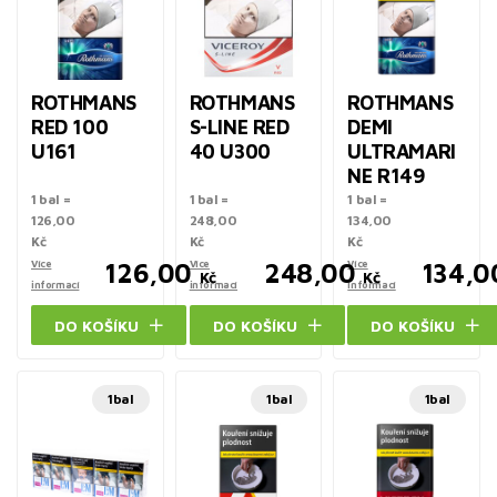
ROTHMANS
ROTHMANS
ROTHMANS
RED 100
S-LINE RED
DEMI
U161
40 U300
ULTRAMARI
NE R149
1 bal =
1 bal =
1 bal =
126,00
248,00
134,00
Kč
Kč
Kč
Více
126,00
Více
248,00
Více
134,0
Kč
Kč
informací
informací
informací
DO KOŠÍKU
DO KOŠÍKU
DO KOŠÍKU
1bal
1bal
1bal