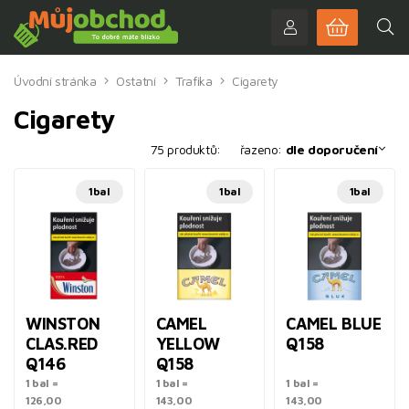
Úvodní stránka
Ostatní
Trafika
Cigarety
Cigarety
75 produktů:
řazeno:
dle doporučení
1bal
1bal
1bal
WINSTON
CAMEL
CAMEL BLUE
CLAS.RED
YELLOW
Q158
Q146
Q158
1 bal =
1 bal =
1 bal =
126,00
143,00
143,00