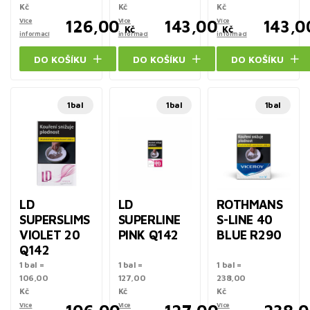
Kč
Kč
Kč
Více
126,00
Více
143,00
Více
143,0
Kč
Kč
informací
informací
informací
DO KOŠÍKU
DO KOŠÍKU
DO KOŠÍKU
1bal
1bal
1bal
LD
LD
ROTHMANS
SUPERSLIMS
SUPERLINE
S-LINE 40
VIOLET 20
PINK Q142
BLUE R290
Q142
1 bal =
1 bal =
1 bal =
106,00
127,00
238,00
Kč
Kč
Kč
Více
Více
Více