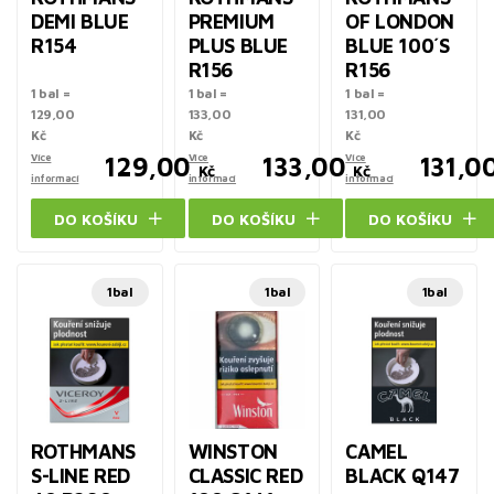
DEMI BLUE
PREMIUM
OF LONDON
R154
PLUS BLUE
BLUE 100´S
R156
R156
1 bal =
1 bal =
1 bal =
129,00
133,00
131,00
Kč
Kč
Kč
Více
129,00
Více
133,00
Více
131,0
Kč
Kč
informací
informací
informací
DO KOŠÍKU
DO KOŠÍKU
DO KOŠÍKU
1bal
1bal
1bal
ROTHMANS
WINSTON
CAMEL
S-LINE RED
CLASSIC RED
BLACK Q147