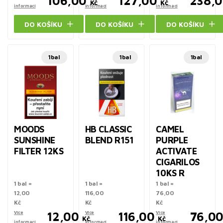
106,00
127,00
238,
Kč
Kč
informací
informací
informací
DO KOŠÍKU
DO KOŠÍKU
DO KOŠÍKU
1bal
1bal
1bal
MOODS
HB CLASSIC
CAMEL
SUNSHINE
BLEND R151
PURPLE
FILTER 12KS
ACTIVATE
CIGARILOS
10KS R
1 bal =
1 bal =
1 bal =
12,00
116,00
76,00
Kč
Kč
Kč
Více
12,00
Více
116,00
Více
76,0
Kč
Kč
informací
informací
informací