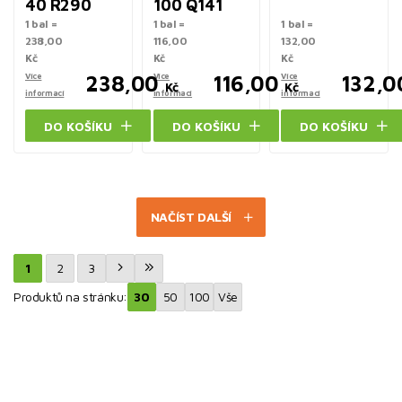
40 R290
100 Q141
1 bal =
1 bal =
1 bal =
238,00
116,00
132,00
Kč
Kč
Kč
Více
238,00
Více
116,00
Více
132,0
Kč
Kč
informací
informací
informací
DO KOŠÍKU
DO KOŠÍKU
DO KOŠÍKU
NAČÍST DALŠÍ
1
2
3
Produktů na stránku:
30
50
100
Vše